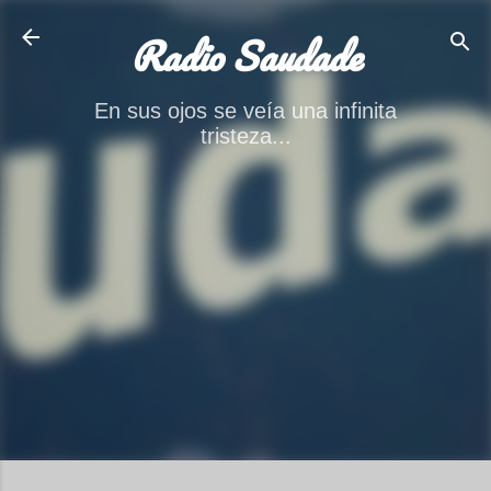
Ir al contenido principal
Radio Saudade
En sus ojos se veía una infinita
tristeza...