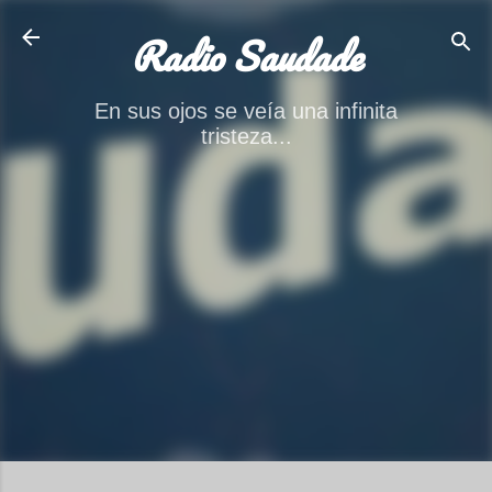
Ir al contenido principal
Radio Saudade
En sus ojos se veía una infinita
tristeza...