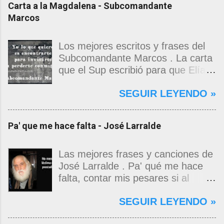
Carta a la Magdalena - Subcomandante
Marcos
Los mejores escritos y frases del
Subcomandante Marcos . La carta
que el Sup escribió para que Elías
Contreras le entregara, como si
SEGUIR LEYENDO »
propia fuera, a La Magdalena.
Magdalena: Te vi de madrugada.
Escondida o encerrada estabas en
Pa' que me hace falta - José Larralde
una torre de calendarios y
geografías absurdas que me
decían que no era bienvenido.
Las mejores frases y canciones de
Pero, apenas un momento, y te
José Larralde . Pa' qué me hace
asomaste entera, hermosa y
falta, contar mis pesares si al
desnuda de prejuicios, luchando a
bardo la vida me jugo de zurda, si
SEGUIR LEYENDO »
favor de este nadie que soy y
yo ya sabía que pa' la cinchada, ni
rescatándome de una noche ajena.
mancao de arriba, zafaba ni en