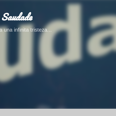
Ir al contenido principal
 Saudade
 una infinita tristeza...