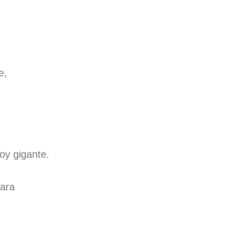
e,
soy gigante.
lara