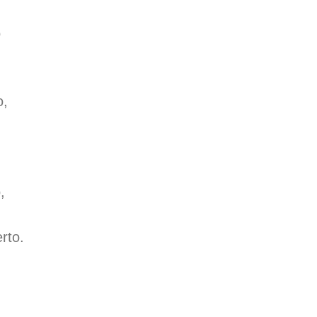
o
o,
,
rto.