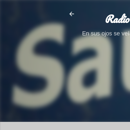
Radio
En sus ojos se veía