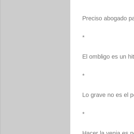
Preciso abogado pa
*
El ombligo es un hit
*
Lo grave no es el p
*
Hacer la venia es p