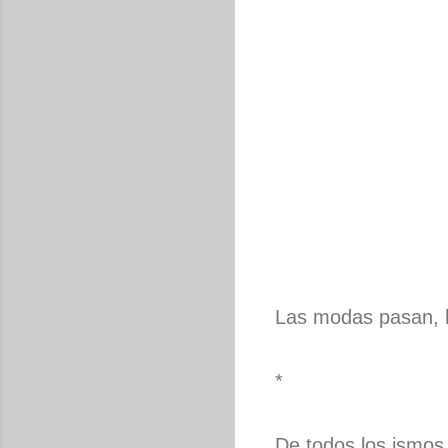
Las modas pasan, 
*
De todos los ismos