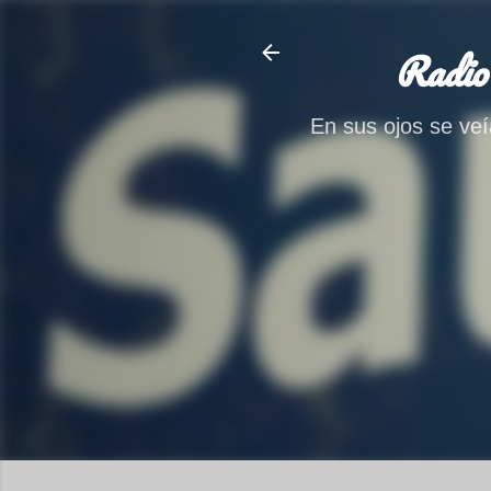
Radio
En sus ojos se veía