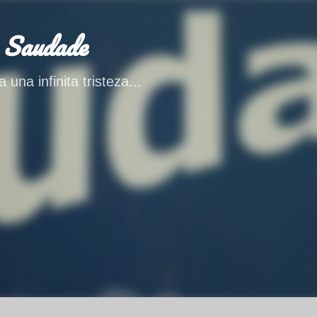
Ir al contenido principal
 Saudade
 una infinita tristeza...