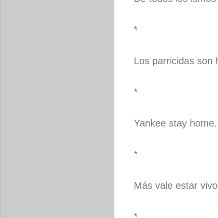
*
Los parricidas son
*
Yankee stay home.
*
Más vale estar vi
*