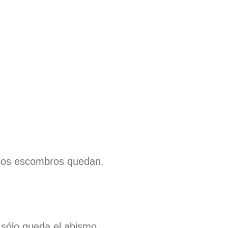
los escombros quedan.
 sólo queda el abismo.