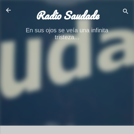
Ir al contenido principal
Radio Saudade
En sus ojos se veía una infinita
tristeza...