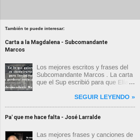
También te puede interesar:
Carta a la Magdalena - Subcomandante
Marcos
Los mejores escritos y frases del
Subcomandante Marcos . La carta
que el Sup escribió para que Elías
Contreras le entregara, como si
SEGUIR LEYENDO »
propia fuera, a La Magdalena.
Magdalena: Te vi de madrugada.
Escondida o encerrada estabas en
Pa' que me hace falta - José Larralde
una torre de calendarios y
geografías absurdas que me
decían que no era bienvenido.
Las mejores frases y canciones de