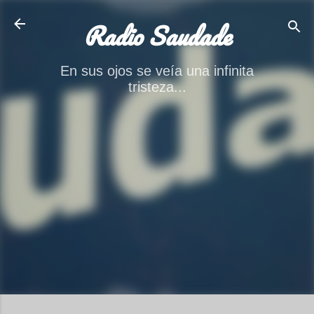
Ir al contenido principal
Radio Saudade
En sus ojos se veía una infinita
tristeza...