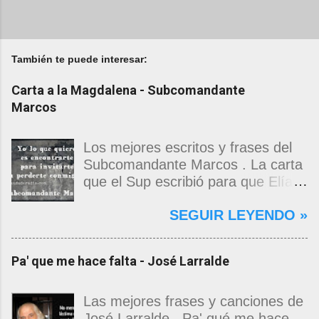
También te puede interesar:
Carta a la Magdalena - Subcomandante
Marcos
Los mejores escritos y frases del
Subcomandante Marcos . La carta
que el Sup escribió para que Elías
Contreras le entregara, como si
SEGUIR LEYENDO »
propia fuera, a La Magdalena.
Magdalena: Te vi de madrugada.
Escondida o encerrada estabas en
Pa' que me hace falta - José Larralde
una torre de calendarios y
geografías absurdas que me
decían que no era bienvenido.
Las mejores frases y canciones de
Pero, apenas un momento, y te
José Larralde . Pa' qué me hace