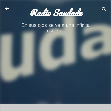
Ir al contenido principal
Radio Saudade
En sus ojos se veía una infinita
tristeza...