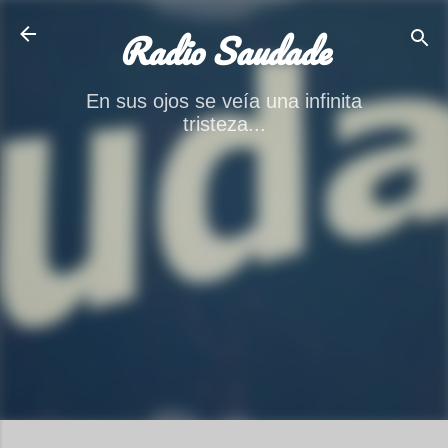
Ir al contenido principal
Radio Saudade
En sus ojos se veía una infinita
tristeza...