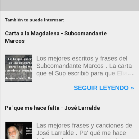
También te puede interesar:
Carta a la Magdalena - Subcomandante
Marcos
Los mejores escritos y frases del
Subcomandante Marcos . La carta
que el Sup escribió para que Elías
Contreras le entregara, como si
SEGUIR LEYENDO »
propia fuera, a La Magdalena.
Magdalena: Te vi de madrugada.
Escondida o encerrada estabas en
Pa' que me hace falta - José Larralde
una torre de calendarios y
geografías absurdas que me
decían que no era bienvenido.
Las mejores frases y canciones de
Pero, apenas un momento, y te
José Larralde . Pa' qué me hace