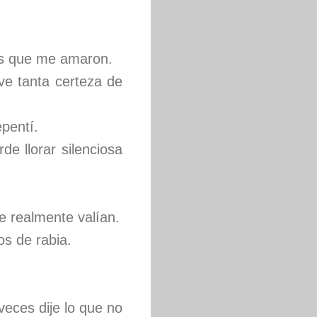
as que me amaron.
ve tanta certeza de
pentí.
e llorar silenciosa
e realmente valían.
os de rabia.
veces dije lo que no