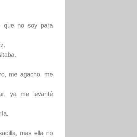
lo que no soy para
iz.
sitaba.
tro, me agacho, me
ar, ya me levanté
ría.
dilla, mas ella no