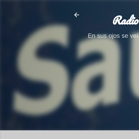
Radio
En sus ojos se veía