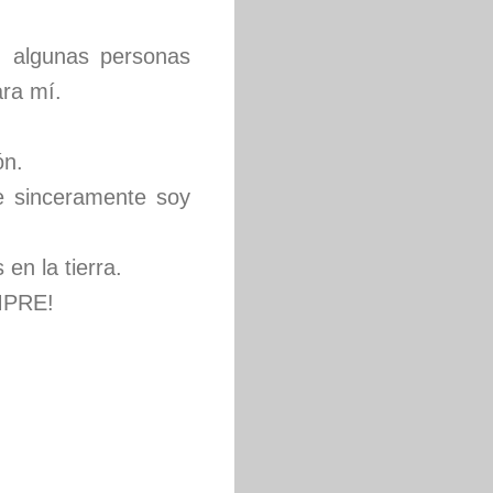
, algunas personas
ara mí.
ón.
e sinceramente soy
en la tierra.
MPRE!