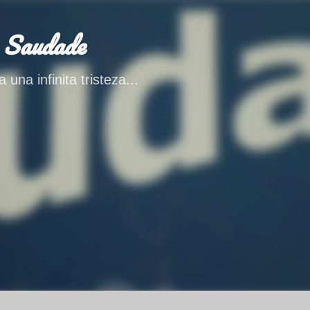
Ir al contenido principal
 Saudade
 una infinita tristeza...