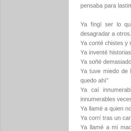
pensaba para lastim
Ya fingí ser lo q
desagradar a otros
Ya conté chistes y 
Ya inventé historias
Ya soñé demasiado, 
Ya tuve miedo de 
quedo ahí"
Ya caí innumerab
innumerables vece
Ya llamé a quien no
Ya corrí tras un ca
Ya llamé a mi mad