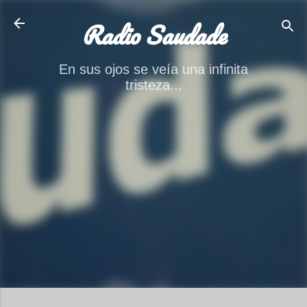
Ir al contenido principal
Radio Saudade
En sus ojos se veía una infinita
tristeza...