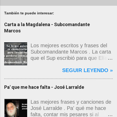
También te puede interesar:
Carta a la Magdalena - Subcomandante
Marcos
Los mejores escritos y frases del
Subcomandante Marcos . La carta
que el Sup escribió para que Elías
Contreras le entregara, como si
SEGUIR LEYENDO »
propia fuera, a La Magdalena.
Magdalena: Te vi de madrugada.
Escondida o encerrada estabas en
Pa' que me hace falta - José Larralde
una torre de calendarios y
geografías absurdas que me
decían que no era bienvenido.
Las mejores frases y canciones de
Pero, apenas un momento, y te
José Larralde . Pa' qué me hace
asomaste entera, hermosa y
falta, contar mis pesares si al