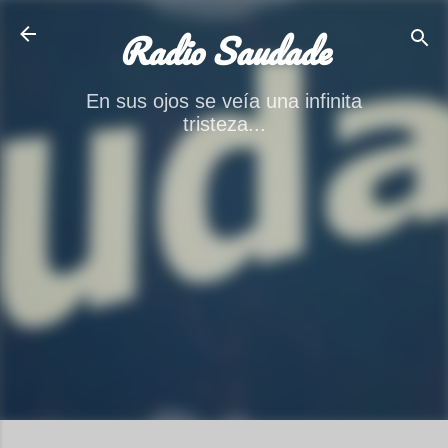
Ir al contenido principal
Radio Saudade
En sus ojos se veía una infinita
tristeza...