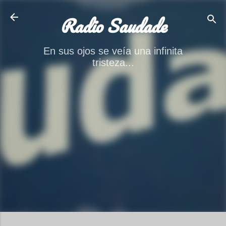
Ir al contenido principal
Radio Saudade
En sus ojos se veía una infinita
tristeza...