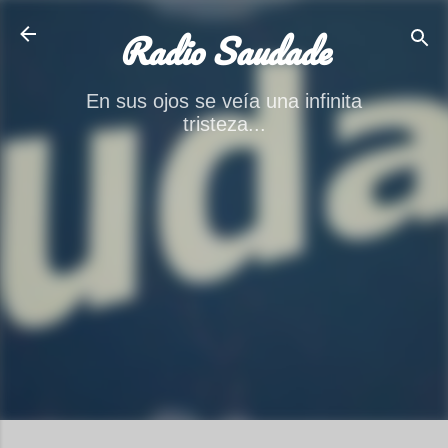
Ir al contenido principal
Radio Saudade
En sus ojos se veía una infinita
tristeza...