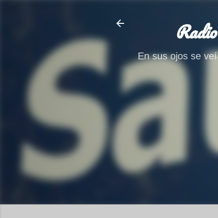
Radio
En sus ojos se veía