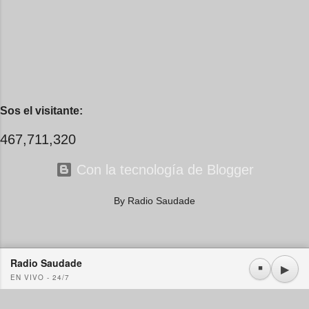
Sos el visitante:
467,711,320
Con la tecnología de Blogger
By Radio Saudade
Radio Saudade
Usamos cookies propias y de terceros. Si continúa navegando consideramos que acepta su
▶
⏹
EN VIVO - 24/7
uso.
OK
Más información
|
Y más