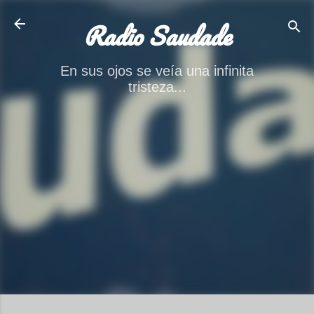
Ir al contenido principal
Radio Saudade
En sus ojos se veía una infinita
tristeza...