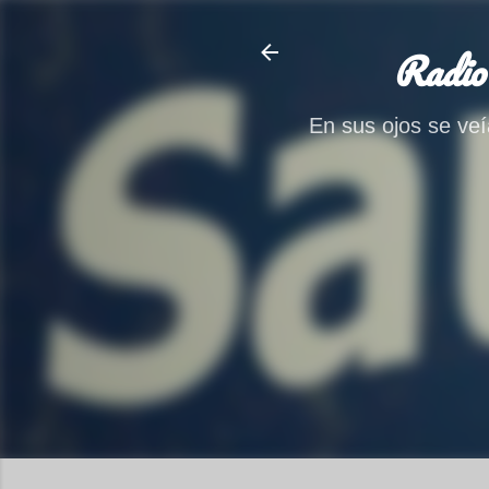
Radio
En sus ojos se veía