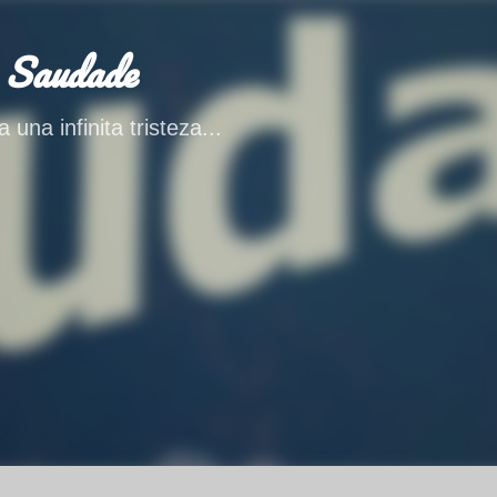
Ir al contenido principal
 Saudade
 una infinita tristeza...