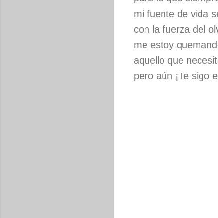
mi fuente de vida 
con la fuerza del olv
me estoy quemand
aquello que necesit
pero aún ¡Te sigo 