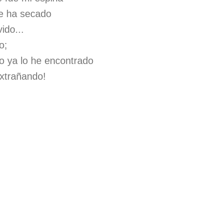
se ha secado
ido...
o;
o ya lo he encontrado
extrañando!