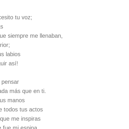
sito tu voz;
as
que siempre me llenaban,
rior;
us labios
uir así!
 pensar
da más que en ti.
 tus manos
e todos tus actos
a que me inspiras
e fue mi espina