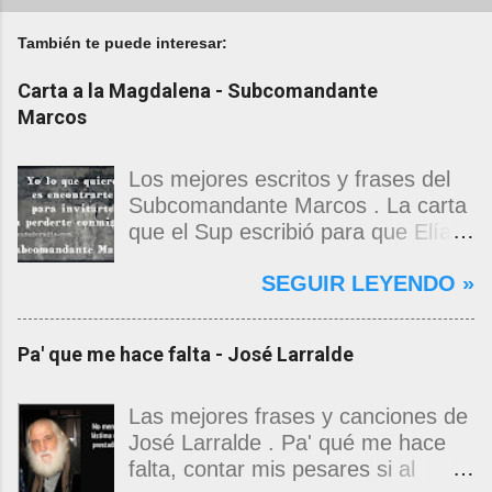
También te puede interesar:
Carta a la Magdalena - Subcomandante
Marcos
Los mejores escritos y frases del
Subcomandante Marcos . La carta
que el Sup escribió para que Elías
Contreras le entregara, como si
SEGUIR LEYENDO »
propia fuera, a La Magdalena.
Magdalena: Te vi de madrugada.
Escondida o encerrada estabas en
Pa' que me hace falta - José Larralde
una torre de calendarios y
geografías absurdas que me
decían que no era bienvenido.
Las mejores frases y canciones de
Pero, apenas un momento, y te
José Larralde . Pa' qué me hace
asomaste entera, hermosa y
falta, contar mis pesares si al