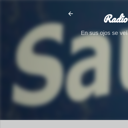
Radio
En sus ojos se veía