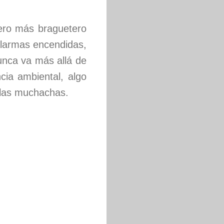
pero más braguetero
alarmas encendidas,
unca va más allá de
cia ambiental, algo
e las muchachas.