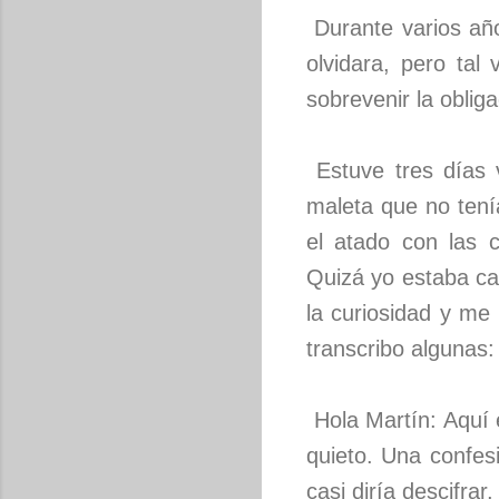
Durante varios año
olvidara, pero ta
sobrevenir la obli
Estuve tres días 
maleta que no tení
el atado con las 
Quizá yo estaba ca
la curiosidad y me
transcribo algunas:
Hola Martín: Aquí e
quieto. Una confes
casi diría descifrar