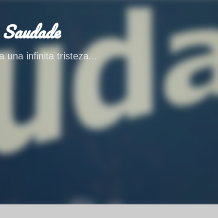
Ir al contenido principal
 Saudade
 una infinita tristeza...