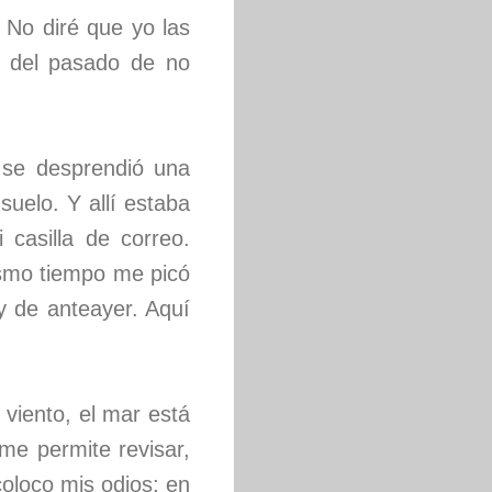
 No diré que yo las
o del pasado de no
 se desprendió una
uelo. Y allí estaba
casilla de correo.
ismo tiempo me picó
y de anteayer. Aquí
 viento, el mar está
me permite revisar,
 coloco mis odios; en