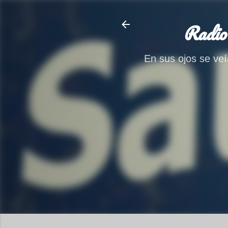
Radio
En sus ojos se veía