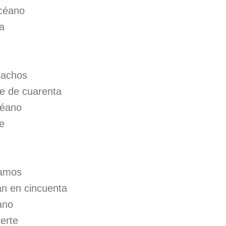
océano
na
hachos
te de cuarenta
céano
e
samos
an en cincuenta
ano
erte