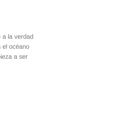
 a la verdad
n el océano
ieza a ser