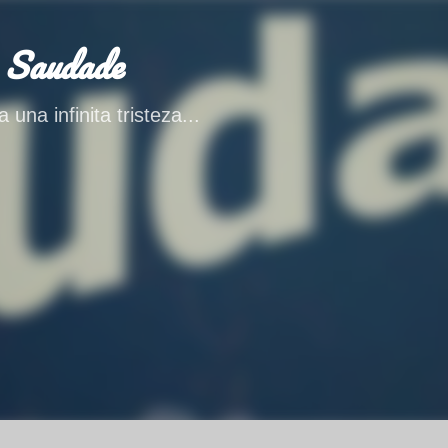
Ir al contenido principal
 Saudade
 una infinita tristeza...