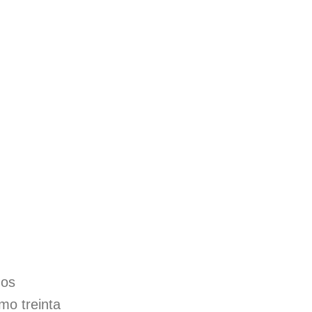
ños
omo treinta