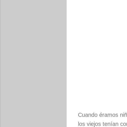
Cuando éramos ni
los viejos tenían c