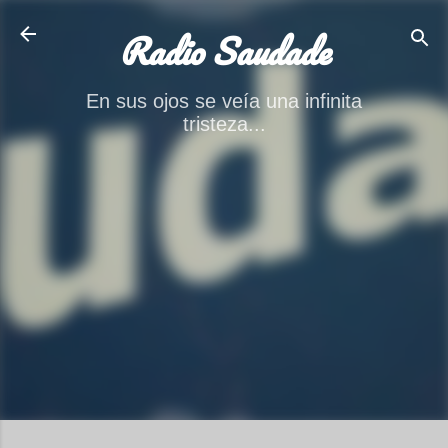
Ir al contenido principal
Radio Saudade
En sus ojos se veía una infinita
tristeza...