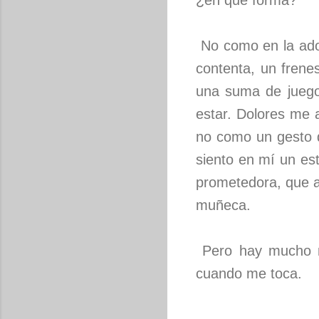
¿en que forma?
No como en la adol
contenta, un frene
una suma de juego
estar. Dolores me 
no como un gesto 
siento en mí un es
prometedora, que a
muñeca.
Pero hay mucho m
cuando me toca.