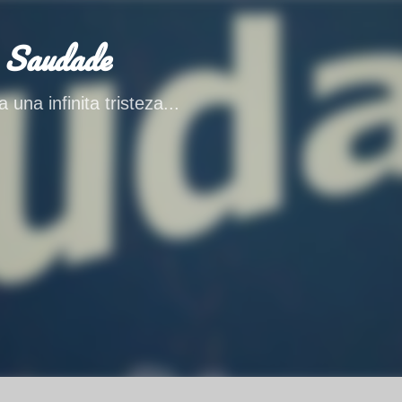
Ir al contenido principal
 Saudade
 una infinita tristeza...