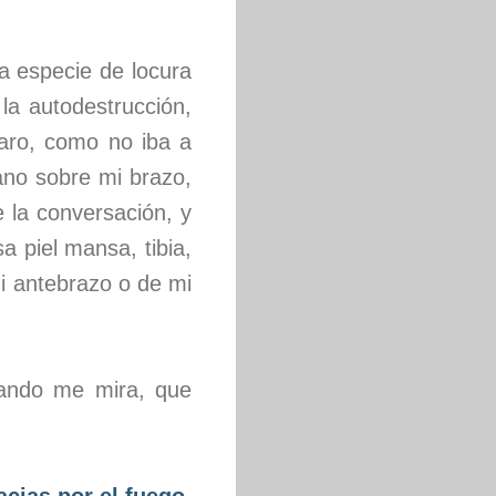
a especie de locura
la autodestrucción,
aro, como no iba a
ano sobre mi brazo,
la conversación, y
 piel mansa, tibia,
i antebrazo o de mi
ando me mira, que