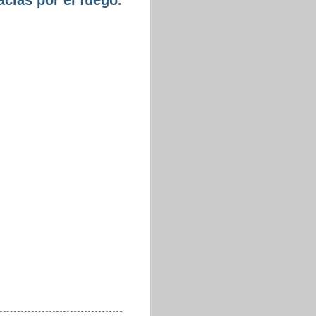
acias por el fuego
.