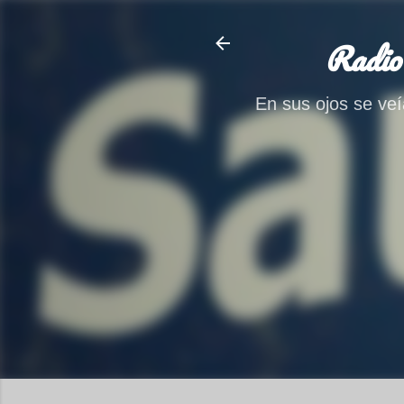
Radio
En sus ojos se veía