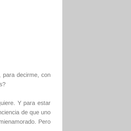
s, para decirme, con
os?
iere. Y para estar
nciencia de que uno
emienamorado. Pero