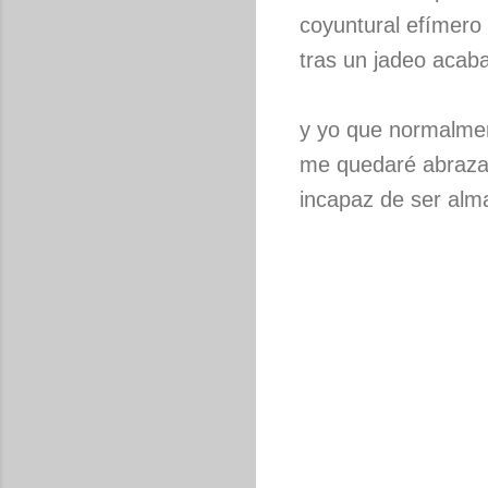
coyuntural efímero
tras un jadeo acaba
y yo que normalmen
me quedaré abrazad
incapaz de ser alma