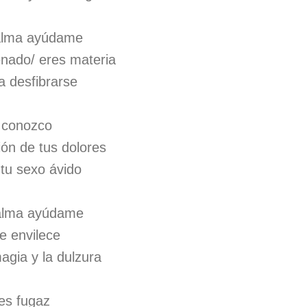
alma ayúdame
nado/ eres materia
 a desfibrarse
 conozco
ión de tus dolores
tu sexo ávido
alma ayúdame
me envilece
agia y la dulzura
es fugaz