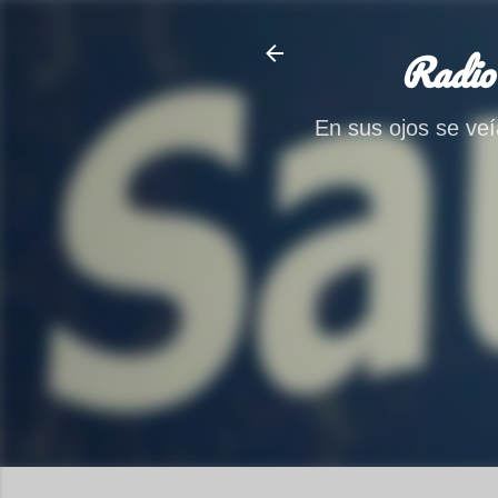
Radio
En sus ojos se veía