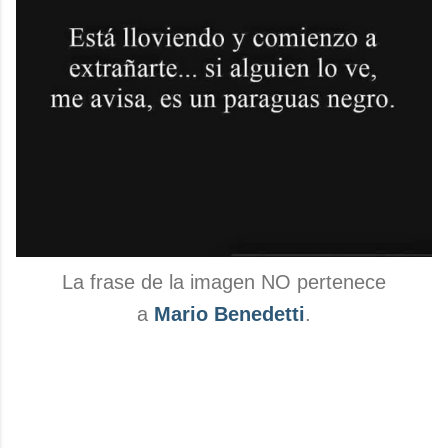
La frase de la imagen NO pertenece
a
Mario Benedetti
.