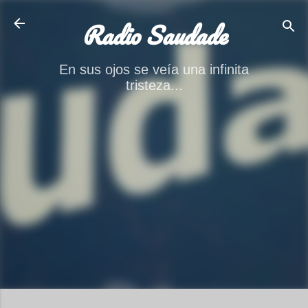
Ir al contenido principal
Radio Saudade
En sus ojos se veía una infinita
tristeza...