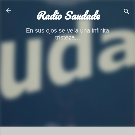
Ir al contenido principal
Radio Saudade
En sus ojos se veía una infinita
tristeza...