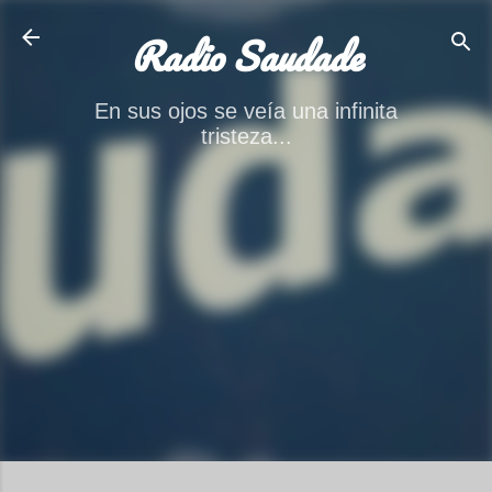
Ir al contenido principal
Radio Saudade
En sus ojos se veía una infinita
tristeza...