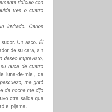
emente ridículo con
uida tres o cuatro
 invitado. Carlos
l sudor. Un asco.
Él
rador de su cara, sin
n deseo imprevisto,
 su nuca de cuatro
e luna-de-miel, de
 pescuezo, me gritó
nte
de noche me dijo
uvo otra salida que
tó el pijama.