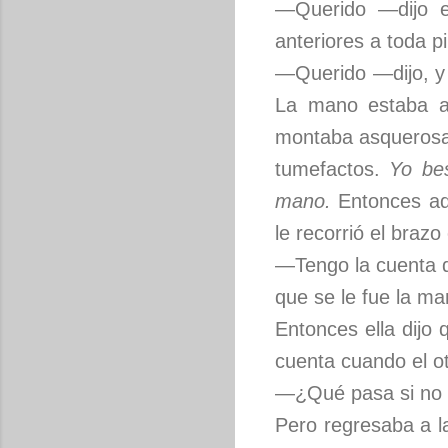
—Querido —dijo el
anteriores a toda p
—Querido —dijo, y 
La mano estaba al
montaba asquerosam
tumefactos.
Yo bes
mano.
Entonces aqu
le recorrió el braz
—Tengo la cuenta d
que se le fue la ma
Entonces ella dijo
cuenta cuando el ot
—¿Qué pasa si no
Pero regresaba a l