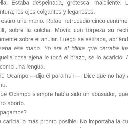
la. Estaba despeinada, grotesca, maloliente. L
intura; los ojos colgantes y legañosos.
estiró una mano. Rafael retrocedió cinco centímet
lí, sobre la colcha. Movía con torpeza su rec
ente sobre el anular. Luego se estiraba, abrién
aba esa mano. Yo era el idiota que cerraba los
ella cosa ajena le tocó el brazo, se lo acarició. 
o como una lengua.
e Ocampo —dijo él para huir—. Dice que no hay 
no.
 que Ocampo siempre había sido un abusador, que
ro aborto.
 pagamos?
a caricia lo más pronto posible. No importaba la c