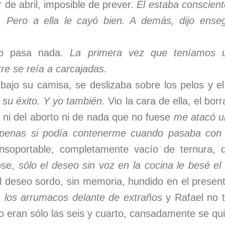
r de abril, imposible de prever.
Él estaba conscient
. Pero a ella le cayó bien. A demás, dijo enseg
o pasa nada.
La primera vez que teníamos un
tre se reía a carcajadas.
ajo su camisa, se deslizaba sobre los pelos y e
su éxito. Y yo también.
Vio la cara de ella, el bor
ni del aborto ni de nada que no fuese
me atacó u
apenas si podía contenerme cuando pasaba con
nsoportable, completamente vacío de ternura, d
ose,
sólo el deseo sin voz en la cocina le besé el
l deseo sordo, sin memoria, hundido en el prese
 los arrumacos delante de extraños
y Rafael no t
mo eran sólo las seis y cuarto, cansadamente se qui