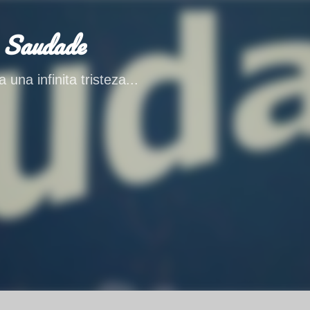
Ir al contenido principal
 Saudade
 una infinita tristeza...