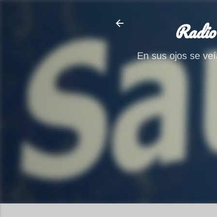
Radio
En sus ojos se veía