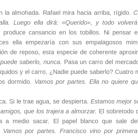
la almohada. Rafael mira hacia arriba, rígido.
C
lla. Luego ella dirá: «Querido», y todo volver
le produce cansancio en los tobillos. Ni pensa
onces ella empezaría con sus empalagosos mim
ión de reposo, esta especie de coherente aprox
 puede saberlo, nunca.
Pasa un carro del mercado
quidos y el carro. ¿Nadie puede saberlo? Cuatro 
tos dormido.
Vamos por partes. Ella no quiere q
a. Si le trae agua, se despierta.
Estamos mejor sol
amigos, que los trajera a almorzar.
El sobretodo q
a a medio sacar. El papel blanco que sale del
.
Vamos por partes. Francisco vino por primera