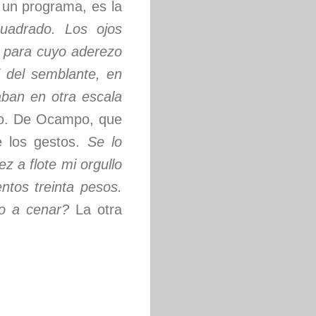
un programa, es la
cuadrado. Los ojos
s, para cuyo aderezo
d del semblante, en
aban en otra escala
po. De Ocampo, que
e los gestos.
Se lo
ez a flote mi orgullo
ntos treinta pesos.
do a cenar?
La otra