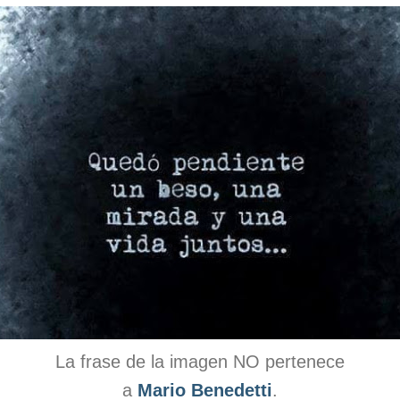
La frase de la imagen NO pertenece
a
Mario Benedetti
.