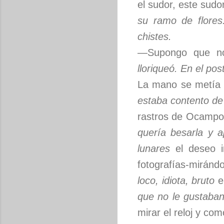
el sudor, este sudo
su ramo de flores
chistes.
—Supongo que n
lloriqueó. En el pos
La mano se metía b
estaba contento de 
rastros de Ocampo 
quería besarla y 
lunares
el deseo i
fotografías-miránd
loco, idiota, bruto
e
que no le gustaban
mirar el reloj y co