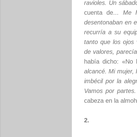
ravioles. Un sábado
cuenta de...
Me h
desentonaban en el 
recurría a su equi
tanto que los ojos
de valores, parecía
había dicho: «No 
alcancé. Mi mujer, l
imbécil por la ale
Vamos por partes.
cabeza en la almoh
2.