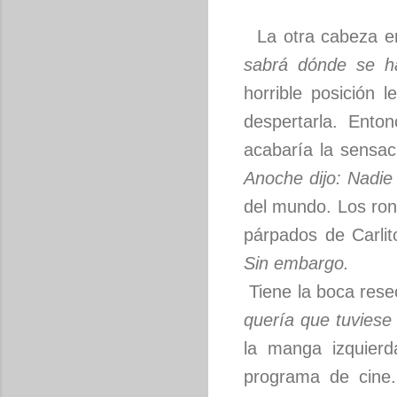
La otra cabeza en 
sabrá dónde se ha
horrible posición 
despertarla. Ent
acabaría la sensac
Anoche dijo: Nadie
del mundo. Los ron
párpados de Carli
Sin embargo.
Tiene la boca resec
quería que tuviese 
la manga izquierd
programa de cine