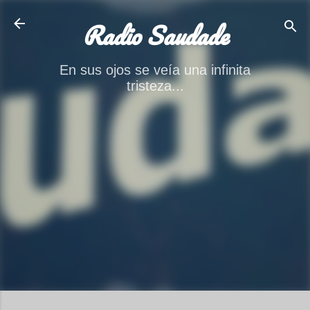
Ir al contenido principal
Radio Saudade
En sus ojos se veía una infinita
tristeza...