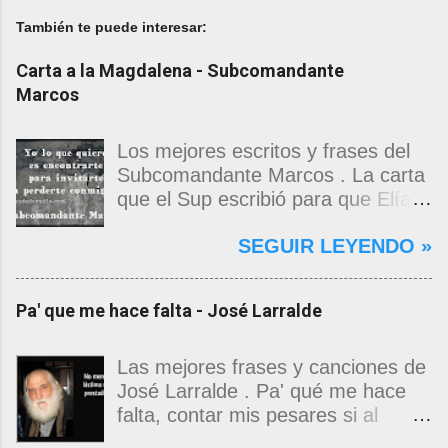
También te puede interesar:
Carta a la Magdalena - Subcomandante
Marcos
Los mejores escritos y frases del
Subcomandante Marcos . La carta
que el Sup escribió para que Elías
Contreras le entregara, como si
SEGUIR LEYENDO »
propia fuera, a La Magdalena.
Magdalena: Te vi de madrugada.
Escondida o encerrada estabas en
Pa' que me hace falta - José Larralde
una torre de calendarios y
geografías absurdas que me
decían que no era bienvenido.
Las mejores frases y canciones de
Pero, apenas un momento, y te
José Larralde . Pa' qué me hace
asomaste entera, hermosa y
falta, contar mis pesares si al
desnuda de prejuicios, luchando a
bardo la vida me jugo de zurda, si