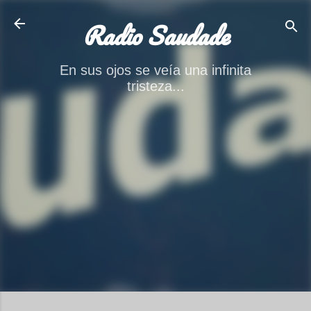
Ir al contenido principal
Radio Saudade
En sus ojos se veía una infinita
tristeza...