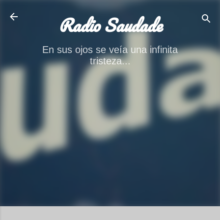
Ir al contenido principal
Radio Saudade
En sus ojos se veía una infinita
tristeza...