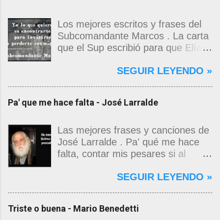
Los mejores escritos y frases del
Subcomandante Marcos . La carta
que el Sup escribió para que Elías
Contreras le entregara, como si
SEGUIR LEYENDO »
propia fuera, a La Magdalena.
Magdalena: Te vi de madrugada.
Escondida o encerrada estabas en
Pa' que me hace falta - José Larralde
una torre de calendarios y
geografías absurdas que me
decían que no era bienvenido.
Las mejores frases y canciones de
Pero, apenas un momento, y te
José Larralde . Pa' qué me hace
asomaste entera, hermosa y
falta, contar mis pesares si al
desnuda de prejuicios, luchando a
bardo la vida me jugo de zurda, si
SEGUIR LEYENDO »
favor de este nadie que soy y
yo ya sabía que pa' la cinchada, ni
rescatándome de una noche ajena.
mancao de arriba, zafaba ni en
Yo me quedé temblando, aún lo
curda. Pa' qué me hace falta,
Triste o buena - Mario Benedetti
estoy. Deslumbrado todavía, en los
masticar el freno, si al fin se