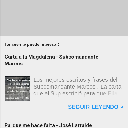
También te puede interesar:
Carta a la Magdalena - Subcomandante
Marcos
Los mejores escritos y frases del
Subcomandante Marcos . La carta
que el Sup escribió para que Elías
Contreras le entregara, como si
SEGUIR LEYENDO »
propia fuera, a La Magdalena.
Magdalena: Te vi de madrugada.
Escondida o encerrada estabas en
Pa' que me hace falta - José Larralde
una torre de calendarios y