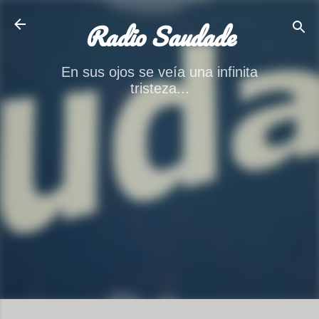
Ir al contenido principal
Radio Saudade
En sus ojos se veía una infinita
tristeza...