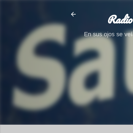
Radio
En sus ojos se veía