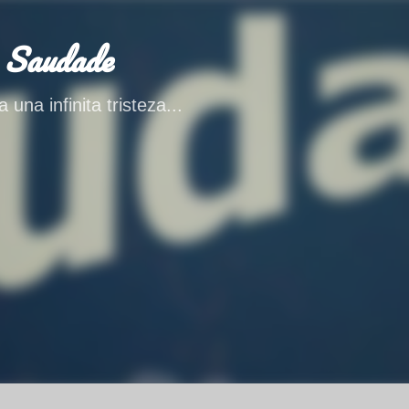
Ir al contenido principal
 Saudade
 una infinita tristeza...