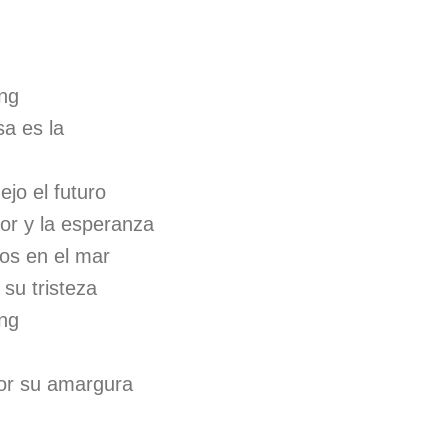
ng
sa es la
ejo el futuro
or y la esperanza
sos en el mar
 su tristeza
ng
or su amargura