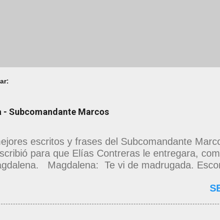
ar:
na - Subcomandante Marcos
ejores escritos y frases del Subcomandante Marcos
scribió para que Elías Contreras le entregara, como
gdalena. Magdalena: Te vi de madrugada. Escon
as en una torre de calendarios y geografías absu
S
o era bienvenido. Pero, apenas un momento, y te
sa y desnuda de prejuicios, luchando a favor de e
tándome de una noche ajena. Yo me quedé temblan