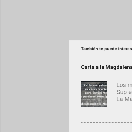
También te puede interes
Carta a la Magdale
Los m
Sup e
La Ma
estab
que n
hermo
resca