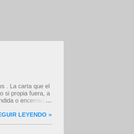
 . La carta que el
 si propia fuera, a
dida o encerrada
rdas que me decían
EGUIR LEYENDO »
 asomaste entera,
ste nadie que soy y
do, aún lo estoy.