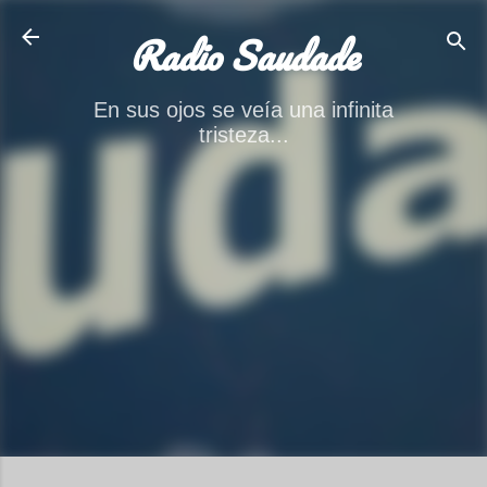
Ir al contenido principal
Radio Saudade
En sus ojos se veía una infinita
tristeza...