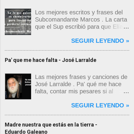
Los mejores escritos y frases del
Subcomandante Marcos . La carta
que el Sup escribió para que Elías
Contreras le entregara, como si
SEGUIR LEYENDO »
propia fuera, a La Magdalena.
Magdalena: Te vi de madrugada.
Escondida o encerrada estabas en
Pa' que me hace falta - José Larralde
una torre de calendarios y
geografías absurdas que me
decían que no era bienvenido.
Las mejores frases y canciones de
Pero, apenas un momento, y te
José Larralde . Pa' qué me hace
asomaste entera, hermosa y
falta, contar mis pesares si al
desnuda de prejuicios, luchando a
bardo la vida me jugo de zurda, si
SEGUIR LEYENDO »
favor de este nadie que soy y
yo ya sabía que pa' la cinchada, ni
rescatándome de una noche ajena.
mancao de arriba, zafaba ni en
Yo me quedé temblando, aún lo
curda. Pa' qué me hace falta,
Madre nuestra que estás en la tierra -
estoy. Deslumbrado todavía, en los
masticar el freno, si al fin se
Eduardo Galeano