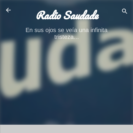
Ir al contenido principal
Radio Saudade
En sus ojos se veía una infinita
tristeza...