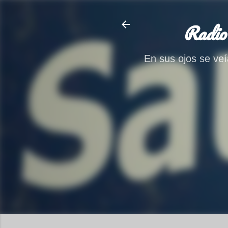
Radio
En sus ojos se veía