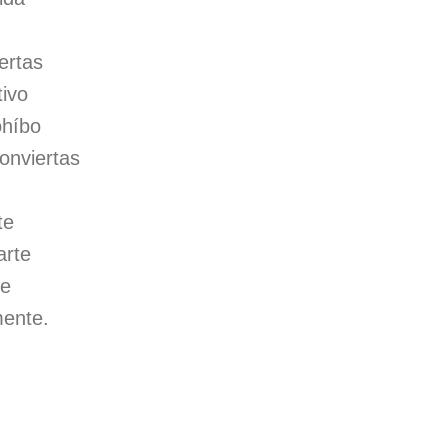
ertas
tivo
ohíbo
onviertas
te
arte
te
mente.