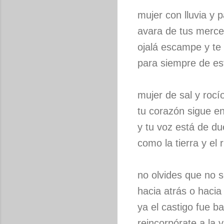
mujer con lluvia y 
avara de tus merc
ojalá escampe y te
para siempre de es
mujer de sal y rocí
tu corazón sigue en
y tu voz está de du
como la tierra y el r
no olvides que no s
hacia atrás o hacia
ya el castigo fue b
reincorpórate a la v