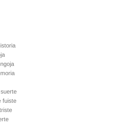
istoria
ja
ongoja
emoria
 suerte
 fuiste
riste
erte