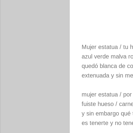
Mujer estatua / tu h
azul verde malva ro
quedó blanca de c
extenuada y sin m
mujer estatua / por
fuiste hueso / carne
y sin embargo qué t
es tenerte y no ten