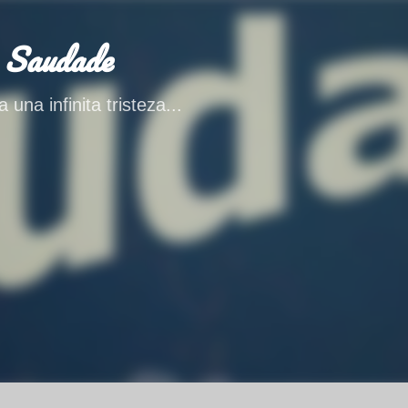
Ir al contenido principal
 Saudade
 una infinita tristeza...