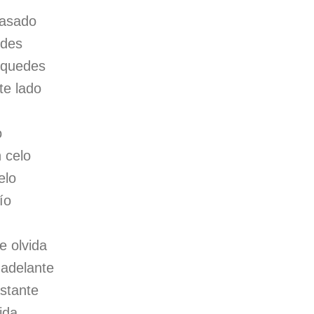
pasado
edes
 quedes
te lado
o
 celo
elo
ío
e olvida
 adelante
astante
ida