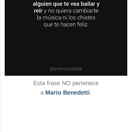
Esta frase NO pertenece
a
Mario Benedetti
.