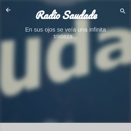
Ir al contenido principal
Radio Saudade
En sus ojos se veía una infinita
tristeza...