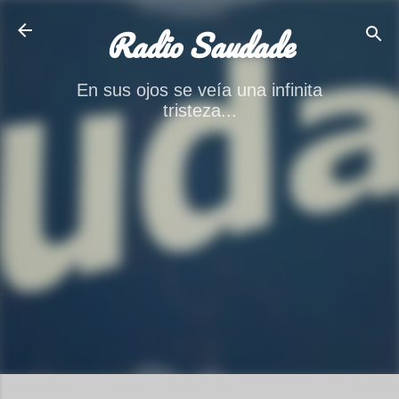
Ir al contenido principal
Radio Saudade
En sus ojos se veía una infinita
tristeza...