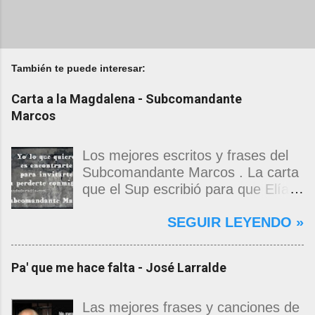
También te puede interesar:
Carta a la Magdalena - Subcomandante
Marcos
Los mejores escritos y frases del
Subcomandante Marcos . La carta
que el Sup escribió para que Elías
Contreras le entregara, como si
SEGUIR LEYENDO »
propia fuera, a La Magdalena.
Magdalena: Te vi de madrugada.
Escondida o encerrada estabas en
Pa' que me hace falta - José Larralde
una torre de calendarios y
geografías absurdas que me
decían que no era bienvenido.
Las mejores frases y canciones de