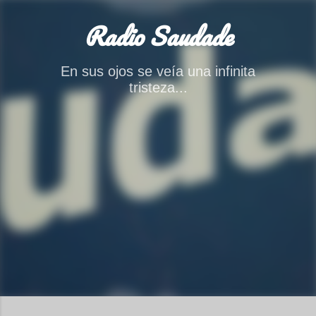
Ir al contenido principal
Radio Saudade
En sus ojos se veía una infinita
tristeza...