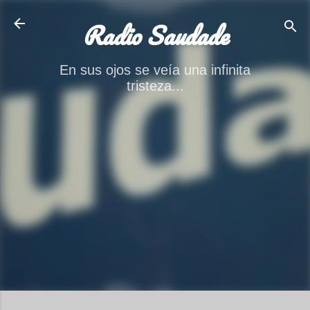
Ir al contenido principal
Radio Saudade
En sus ojos se veía una infinita
tristeza...