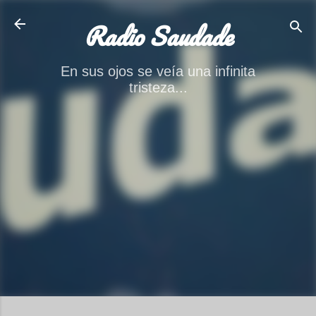
Ir al contenido principal
Radio Saudade
En sus ojos se veía una infinita
tristeza...