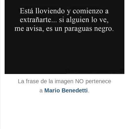
La frase de la imagen NO pertenece
a
Mario Benedetti
.