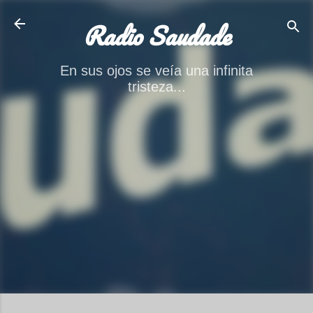
Ir al contenido principal
Radio Saudade
En sus ojos se veía una infinita
tristeza...