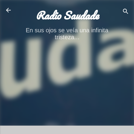
Ir al contenido principal
Radio Saudade
En sus ojos se veía una infinita
tristeza...