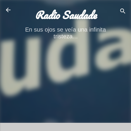
Ir al contenido principal
Radio Saudade
En sus ojos se veía una infinita
tristeza...