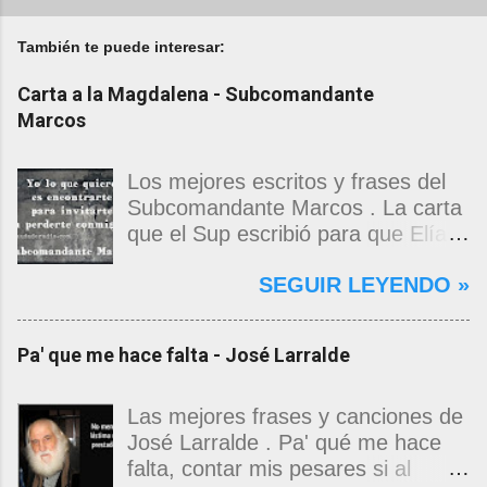
También te puede interesar:
Carta a la Magdalena - Subcomandante
Marcos
Los mejores escritos y frases del
Subcomandante Marcos . La carta
que el Sup escribió para que Elías
Contreras le entregara, como si
SEGUIR LEYENDO »
propia fuera, a La Magdalena.
Magdalena: Te vi de madrugada.
Escondida o encerrada estabas en
Pa' que me hace falta - José Larralde
una torre de calendarios y
geografías absurdas que me
decían que no era bienvenido.
Las mejores frases y canciones de
Pero, apenas un momento, y te
José Larralde . Pa' qué me hace
asomaste entera, hermosa y
falta, contar mis pesares si al