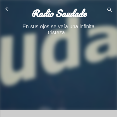
Ir al contenido principal
Radio Saudade
En sus ojos se veía una infinita
tristeza...