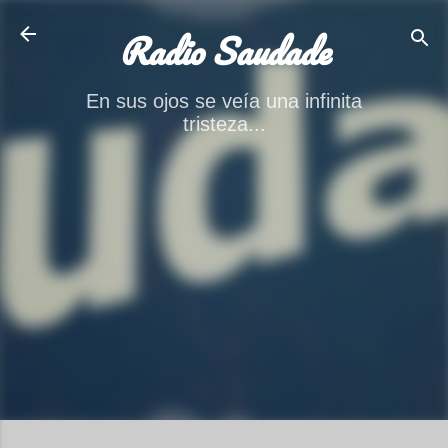
Ir al contenido principal
Radio Saudade
En sus ojos se veía una infinita
tristeza...