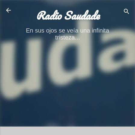
Ir al contenido principal
Radio Saudade
En sus ojos se veía una infinita
tristeza...