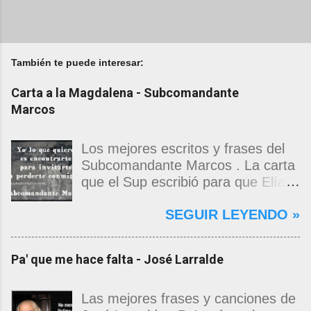
También te puede interesar:
Carta a la Magdalena - Subcomandante
Marcos
Los mejores escritos y frases del
Subcomandante Marcos . La carta
que el Sup escribió para que Elías
Contreras le entregara, como si
SEGUIR LEYENDO »
propia fuera, a La Magdalena.
Magdalena: Te vi de madrugada.
Escondida o encerrada estabas en
Pa' que me hace falta - José Larralde
una torre de calendarios y
geografías absurdas que me
decían que no era bienvenido.
Las mejores frases y canciones de