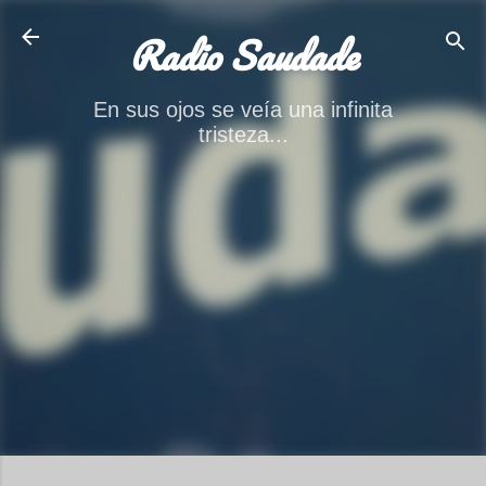
Ir al contenido principal
Radio Saudade
En sus ojos se veía una infinita
tristeza...