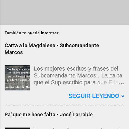
También te puede interesar:
Carta a la Magdalena - Subcomandante
Marcos
Los mejores escritos y frases del
Subcomandante Marcos . La carta
que el Sup escribió para que Elías
Contreras le entregara, como si
SEGUIR LEYENDO »
propia fuera, a La Magdalena.
Magdalena: Te vi de madrugada.
Escondida o encerrada estabas en
Pa' que me hace falta - José Larralde
una torre de calendarios y
geografías absurdas que me