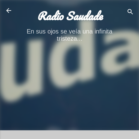
Ir al contenido principal
Radio Saudade
En sus ojos se veía una infinita
tristeza...