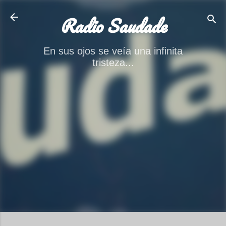
Ir al contenido principal
Radio Saudade
En sus ojos se veía una infinita
tristeza...