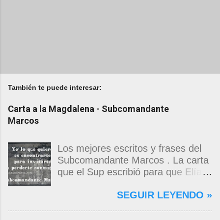
También te puede interesar:
Carta a la Magdalena - Subcomandante
Marcos
Los mejores escritos y frases del
Subcomandante Marcos . La carta
que el Sup escribió para que Elías
Contreras le entregara, como si
SEGUIR LEYENDO »
propia fuera, a La Magdalena.
Magdalena: Te vi de madrugada.
Escondida o encerrada estabas en