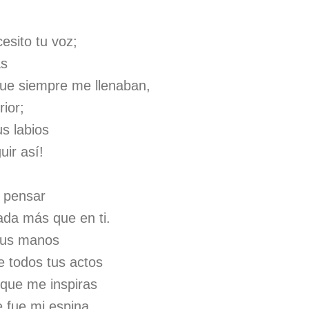
sito tu voz;
as
que siempre me llenaban,
rior;
us labios
uir así!
 pensar
da más que en ti.
 tus manos
e todos tus actos
a que me inspiras
e fue mi espina