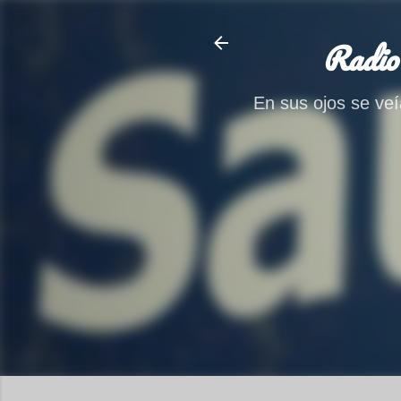
Radio
En sus ojos se veía