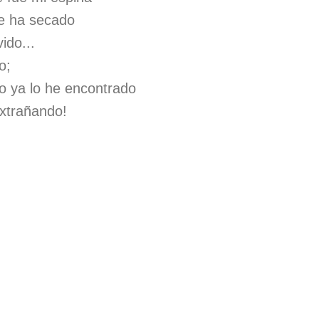
se ha secado
ido...
o;
o ya lo he encontrado
extrañando!