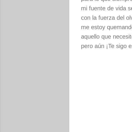
mi fuente de vida 
con la fuerza del olv
me estoy quemand
aquello que necesit
pero aún ¡Te sigo 